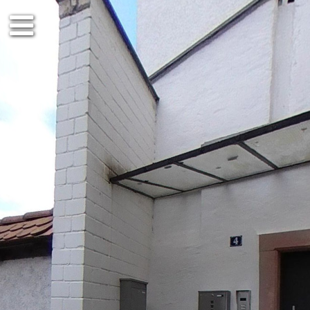
EG
OG