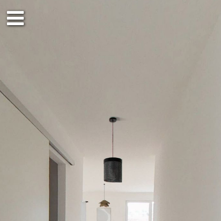
3. OG