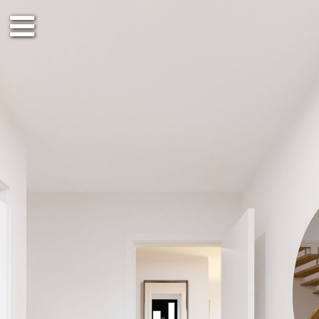
EG
OG